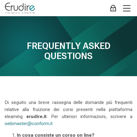
Skip to navigation
Skip to login form
Vai al contenuto principale
Skip to accessibility options
Skip to footer
Skip accessibility options
M
Login
FAQ
Aggregazione dei criteri
jòljlò
Erudire
Home
Pagine del sito
FREQUENTLY ASKED
FAQ
QUESTIONS
Di seguito una breve rassegna delle domande più frequenti
relative alla fruizione dei corsi presenti nella piattaforma
elearning
erudire.it
. Per ulteriori informazioni, scrivere a
webmaster@conform.it
In cosa consiste un corso on line?