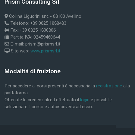
Blocchi
Prism Consulting Srl
Salta Prism Consulting Srl
Collina Liguorini snc - 83100 Avellino
Telefono: +39 0825 1888483
Fax: +39 0825 1800806
Partita IVA: 02459460644
E-mail: prism@prismsrl.it
Sito web:
www.prismsrl.it
Blocchi
Modalità di fruizione
Salta Modalità di fruizione
Per accedere ai corsi presenti è necessaria la
registrazione
alla
piattaforma.
Ottenute le credenziali ed effettuato il
login
è possibile
selezionare il corso e autoiscriversi ad esso.