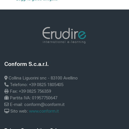
Ultime modifiche: giovedì, 8 gennaio 2026, 12:44
recedente
FOR COMPANIES
Blocchi
essivo
help
Blocchi
Conform S.c.a.r.l.
Salta Conform S.c.a.r.l.
Collina Liguorini snc - 83100 Avellino
Telefono: +39 0825 1805405
Fax: +39 0825 756359
Partita IVA: 01957750647
E-mail: conform@conform.it
Sito web:
www.conform.it