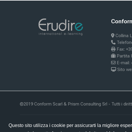
Blocos
Bloc
Conform 
Ignorar Con
Collina L
Telefon
Fax: +3
Partita
E-mail:
Sito we
©2019 Conform Scarl & Prism Consulting Srl - Tutti i diritti
Resumo da retenção de dados
Questo sito utilizza i cookie per assicurarti la migliore e
idebar
Obter a Aplicação móvel