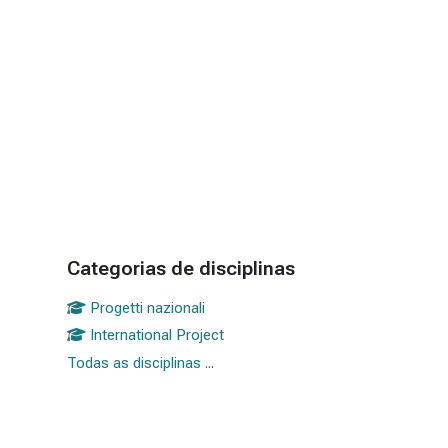
Blocos
Categorias de disciplinas
Ignorar Categorias de disciplinas
Progetti nazionali
International Project
Todas as disciplinas
...