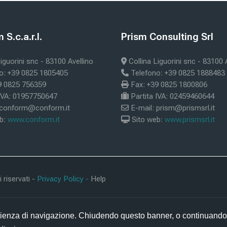
os
Blocos
S.c.a.r.l.
Prism Consulting Srl
form S.c.a.r.l.
Ignorar Prism Consulting Srl
iguorini snc - 83100 Avellino
Collina Liguorini snc - 83100 
o: +39 0825 1805405
Telefono: +39 0825 1888483
9 0825 756359
Fax: +39 0825 1800806
 IVA: 01957750647
Partita IVA: 02459460644
 conform@conform.it
E-mail: prism@prismsrl.it
b:
www.conform.it
Sito web:
www.prismsrl.it
 riservati -
Privacy Policy -
Help
sperienza di navigazione. Chiudendo questo banner, o continuando