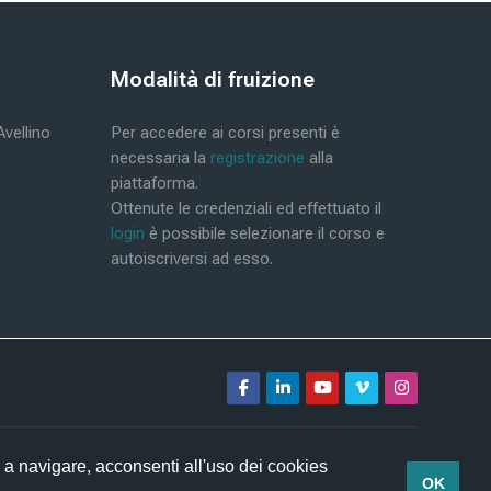
Blocos
Modalità di fruizione
Ignorar Modalità di fruizione
Avellino
Per accedere ai corsi presenti è
necessaria la
registrazione
alla
piattaforma.
Ottenute le credenziali ed effettuato il
login
è possibile selezionare il corso e
autoiscriversi ad esso.
 a navigare, acconsenti all'uso dei cookies
OK