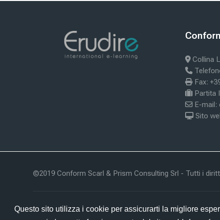
Blokke
Blok
Conform 
Skip Confor
Collina L
Telefon
Fax: +3
Partita
E-mail:
Sito we
©2019 Conform Scarl & Prism Consulting Srl - Tutti i diritti
Beskrivelse af dataopbevaring
Questo sito utilizza i cookie per assicurarti la migliore e
idebar
Hent mobilappen