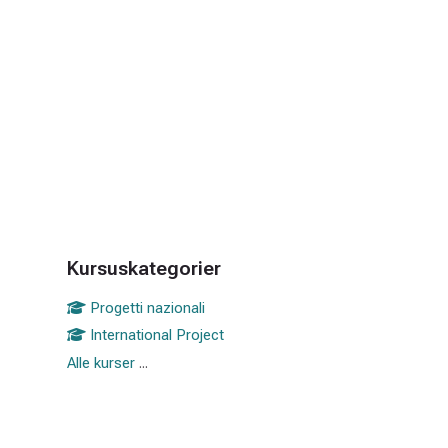
Blokke
Kursuskategorier
Skip Kursuskategorier
Progetti nazionali
International Project
Alle kurser
...