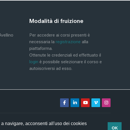
Blokke
Modalità di fruizione
Skip Modalità di fruizione
Avellino
Per accedere ai corsi presenti è
necessaria la
registrazione
alla
piattaforma.
Ottenute le credenziali ed effettuato il
login
è possibile selezionare il corso e
autoiscriversi ad esso.
 a navigare, acconsenti all'uso dei cookies
OK