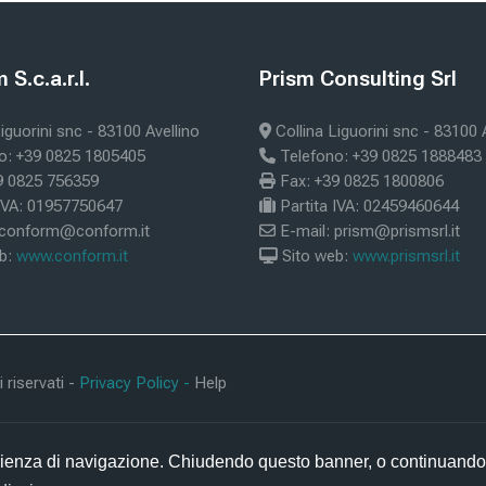
ke
Blokke
S.c.a.r.l.
Prism Consulting Srl
m S.c.a.r.l.
Skip Prism Consulting Srl
iguorini snc - 83100 Avellino
Collina Liguorini snc - 83100 
o: +39 0825 1805405
Telefono: +39 0825 1888483
9 0825 756359
Fax: +39 0825 1800806
 IVA: 01957750647
Partita IVA: 02459460644
 conform@conform.it
E-mail: prism@prismsrl.it
b:
www.conform.it
Sito web:
www.prismsrl.it
 riservati -
Privacy Policy -
Help
sperienza di navigazione. Chiudendo questo banner, o continuando