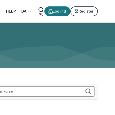
Q
HELP
DA
Log ind
Register
Søg