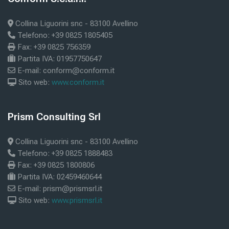
Collina Liguorini snc - 83100 Avellino
Telefono: +39 0825 1805405
Fax: +39 0825 756359
Partita IVA: 01957750647
E-mail: conform@conform.it
Sito web:
www.conform.it
Bloques
Prism Consulting Srl
Salta Prism Consulting Srl
Collina Liguorini snc - 83100 Avellino
Telefono: +39 0825 1888483
Fax: +39 0825 1800806
Partita IVA: 02459460644
E-mail: prism@prismsrl.it
Sito web:
www.prismsrl.it