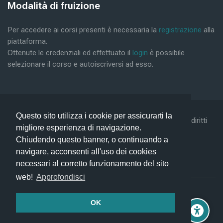
Bloques
Modalità di fruizione
Salta Modalità di fruizione
Per accedere ai corsi presenti è necessaria la
registrazione
alla
piattaforma.
Ottenute le credenziali ed effettuato il
login
è possibile
selezionare il corso e autoiscriversi ad esso.
Questo sito utilizza i cookie per assicurarti la
©2019 Conform Scarl & Prism Consulting Srl - Tutti i diritti
migliore esperienza di navigazione.
riservati -
Privacy Policy -
Help
Chiudendo questo banner, o continuando a
navigare, acconsenti all'uso dei cookies
necessari al corretto funzionamento del sito
web!
Approfondisci
Resumen de retención de datos
OK
Descargar la app para dispositivos móviles
idebar
Cambiar al tema estándar