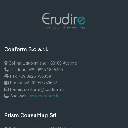
Bloki
Bloki
Conform S.c.a.r.l.
Preskoči Conform S.c.a.r.l.
Collina Liguorini snc - 83100 Avellino
Telefono: +39 0825 1805405
Fax: +39 0825 756359
Partita IVA: 01957750647
E-mail: conform@conform.it
Sito web:
www.conform.it
Bloki
Prism Consulting Srl
Preskoči Prism Consulting Srl