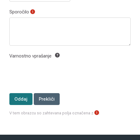
Sporočilo
Varnostno vprašanje
V tem obrazcu so zahtevana polja označena z
.