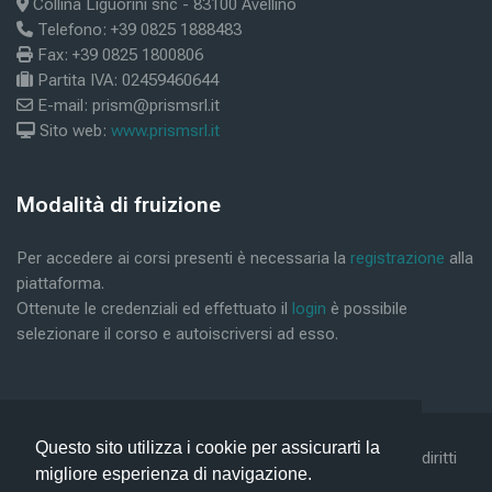
Collina Liguorini snc - 83100 Avellino
Telefono: +39 0825 1888483
Fax: +39 0825 1800806
Partita IVA: 02459460644
E-mail: prism@prismsrl.it
Sito web:
www.prismsrl.it
Bloki
Modalità di fruizione
Preskoči Modalità di fruizione
Per accedere ai corsi presenti è necessaria la
registrazione
alla
piattaforma.
Ottenute le credenziali ed effettuato il
login
è possibile
selezionare il corso e autoiscriversi ad esso.
Questo sito utilizza i cookie per assicurarti la
©2019 Conform Scarl & Prism Consulting Srl - Tutti i diritti
migliore esperienza di navigazione.
riservati -
Privacy Policy -
Help