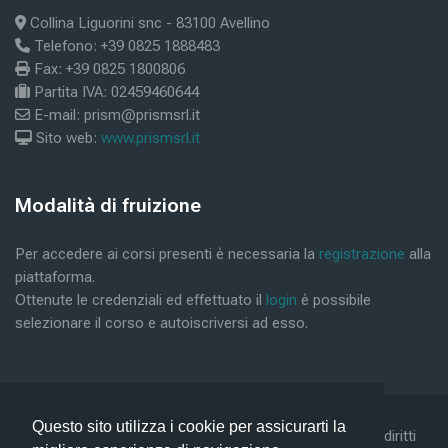
Collina Liguorini snc - 83100 Avellino
Telefono: +39 0825 1888483
Fax: +39 0825 1800806
Partita IVA: 02459460644
E-mail: prism@prismsrl.it
Sito web:
www.prismsrl.it
Μπλοκ
Modalità di fruizione
Παράλειψη Modalità di fruizione
Per accedere ai corsi presenti è necessaria la
registrazione
alla
piattaforma.
Ottenute le credenziali ed effettuato il
login
è possibile
selezionare il corso e autoiscriversi ad esso.
Questo sito utilizza i cookie per assicurarti la
©2019 Conform Scarl & Prism Consulting Srl - Tutti i diritti