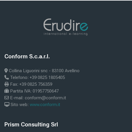
Μπλοκ
Μπλοκ
Conform S.c.a.r.l.
Παράλειψη Conform S.c.a.r.l.
Collina Liguorini snc - 83100 Avellino
Telefono: +39 0825 1805405
Fax: +39 0825 756359
Partita IVA: 01957750647
E-mail: conform@conform.it
Sito web:
www.conform.it
Μπλοκ
Prism Consulting Srl
Παράλειψη Prism Consulting Srl