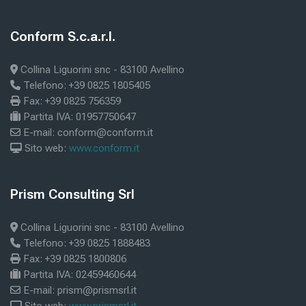
Blöcke
Conform S.c.a.r.l.
Conform S.c.a.r.l. überspringen
Collina Liguorini snc - 83100 Avellino
Telefono: +39 0825 1805405
Fax: +39 0825 756359
Partita IVA: 01957750647
E-mail: conform@conform.it
Sito web:
www.conform.it
Blöcke
Prism Consulting Srl
Prism Consulting Srl überspringen
Collina Liguorini snc - 83100 Avellino
Telefono: +39 0825 1888483
Fax: +39 0825 1800806
Partita IVA: 02459460644
E-mail: prism@prismsrl.it
Sito web:
www.prismsrl.it