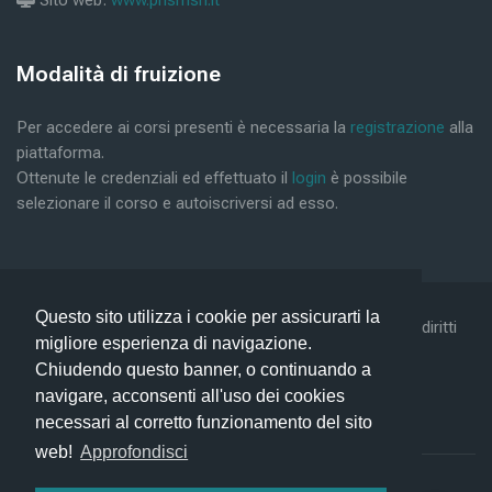
Blöcke
Modalità di fruizione
Modalità di fruizione überspringen
Per accedere ai corsi presenti è necessaria la
registrazione
alla
piattaforma.
Ottenute le credenziali ed effettuato il
login
è possibile
selezionare il corso e autoiscriversi ad esso.
Questo sito utilizza i cookie per assicurarti la
©2019 Conform Scarl & Prism Consulting Srl - Tutti i diritti
migliore esperienza di navigazione.
riservati -
Privacy Policy -
Help
Chiudendo questo banner, o continuando a
navigare, acconsenti all'uso dei cookies
necessari al corretto funzionamento del sito
web!
Approfondisci
Unsere Datenlöschfristen