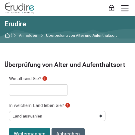
Skip to navigation
Skip to login form
Zum Hauptinhalt
Skip to accessibility options
Skip to footer
Skip accessibility options
M
Anmelden
Erudire
Startseite
Anmelden
Überprüfung von Alter und Aufenthaltsort
Überprüfung von Alter und Aufenthaltsort
Wie alt sind Sie?
In welchem Land leben Sie?