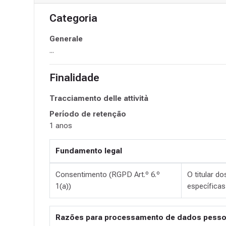
Categoria
Generale
...
Finalidade
Tracciamento delle attività
Período de retenção
1 anos
Fundamento legal
Consentimento (RGPD Art.º 6.º
O titular d
1(a))
específicas
Razões para processamento de dados pessoa