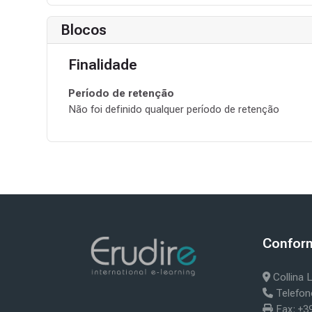
Blocos
Finalidade
Período de retenção
Não foi definido qualquer período de retenção
Blocos
Bloc
Conform 
Ignorar Con
Collina L
Telefon
Fax: +3