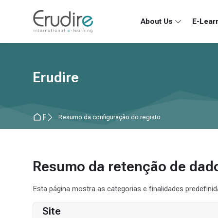
Skip to navigation
Skip to search form
Skip to login form
Ir para o conteúdo principal
Skip to accessibility options
Skip to footer
Skip accessibility options
About Us
E-Lear
Erudire
Página principal
Resumo da configuração do registo
Resumo da retenção de dad
Esta página mostra as categorias e finalidades predefinid
Site