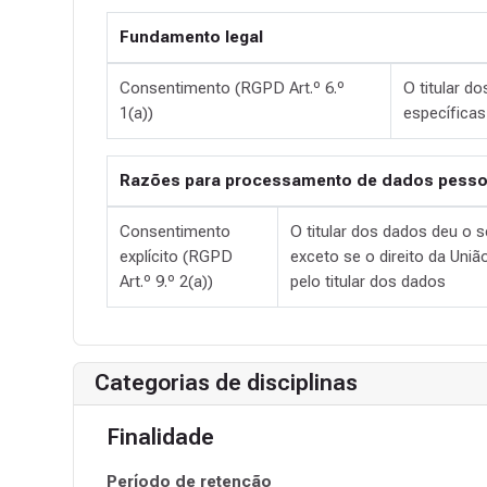
Fundamento legal
Consentimento (RGPD Art.º 6.º
O titular d
1(a))
específicas
Razões para processamento de dados pessoa
Consentimento
O titular dos dados deu o 
explícito (RGPD
exceto se o direito da Uni
Art.º 9.º 2(a))
pelo titular dos dados
Categorias de disciplinas
Finalidade
Período de retenção