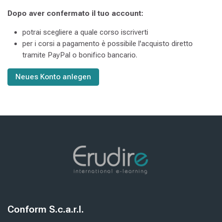
Dopo aver confermato il tuo account:
potrai scegliere a quale corso iscriverti
per i corsi a pagamento è possibile l'acquisto diretto
tramite PayPal o bonifico bancario.
Neues Konto anlegen
Blöcke
Blöcke
Conform S.c.a.r.l.
Conform S.c.a.r.l. überspringen