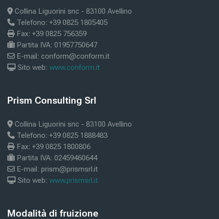
Collina Liguorini snc - 83100 Avellino
Telefono: +39 0825 1805405
Fax: +39 0825 756359
Partita IVA: 01957750647
E-mail: conform@conform.it
Sito web:
www.conform.it
Blöcke
Prism Consulting Srl
Prism Consulting Srl überspringen
Collina Liguorini snc - 83100 Avellino
Telefono: +39 0825 1888483
Fax: +39 0825 1800806
Partita IVA: 02459460644
E-mail: prism@prismsrl.it
Sito web:
www.prismsrl.it
Blöcke
Modalità di fruizione
Modalità di fruizione überspringen