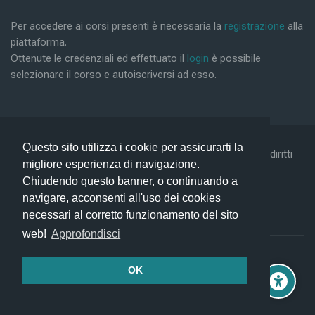
Per accedere ai corsi presenti è necessaria la
registrazione
alla
piattaforma.
Ottenute le credenziali ed effettuato il
login
è possibile
selezionare il corso e autoiscriversi ad esso.
Questo sito utilizza i cookie per assicurarti la
©2019 Conform Scarl & Prism Consulting Srl - Tutti i diritti
migliore esperienza di navigazione.
riservati -
Privacy Policy -
Help
Chiudendo questo banner, o continuando a
navigare, acconsenti all'uso dei cookies
necessari al corretto funzionamento del sito
web!
Approfondisci
Unsere Datenlöschfristen
OK
Laden Sie die mobile App
idebar
Standarddesign