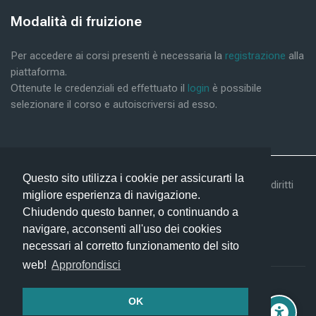
Μπλοκ
Modalità di fruizione
Παράλειψη Modalità di fruizione
Per accedere ai corsi presenti è necessaria la
registrazione
alla
piattaforma.
Ottenute le credenziali ed effettuato il
login
è possibile
selezionare il corso e autoiscriversi ad esso.
Questo sito utilizza i cookie per assicurarti la
©2019 Conform Scarl & Prism Consulting Srl - Tutti i diritti
migliore esperienza di navigazione.
riservati -
Privacy Policy -
Help
Chiudendo questo banner, o continuando a
navigare, acconsenti all'uso dei cookies
necessari al corretto funzionamento del sito
web!
Approfondisci
Περίληψη διατήρησης δεδομένων
OK
Λήψη εφαρμογής κινητού