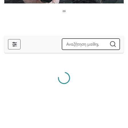
∞
Φίλτρα