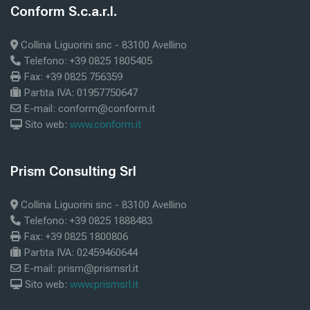
Μπλοκ
Conform S.c.a.r.l.
Παράλειψη Conform S.c.a.r.l.
Collina Liguorini snc - 83100 Avellino
Telefono: +39 0825 1805405
Fax: +39 0825 756359
Partita IVA: 01957750647
E-mail: conform@conform.it
Sito web:
www.conform.it
Μπλοκ
Prism Consulting Srl
Παράλειψη Prism Consulting Srl
Collina Liguorini snc - 83100 Avellino
Telefono: +39 0825 1888483
Fax: +39 0825 1800806
Partita IVA: 02459460644
E-mail: prism@prismsrl.it
Sito web:
www.prismsrl.it