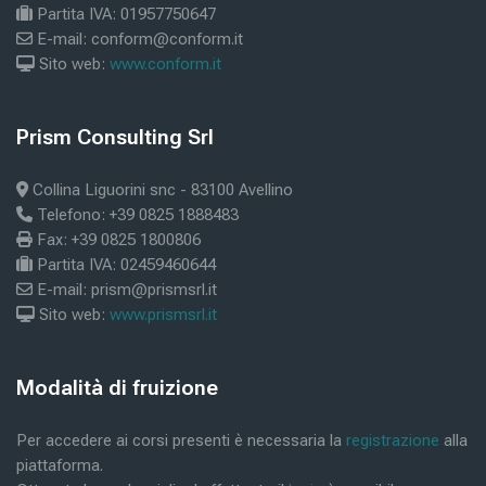
Partita IVA: 01957750647
E-mail: conform@conform.it
Sito web:
www.conform.it
Μπλοκ
Prism Consulting Srl
Παράλειψη Prism Consulting Srl
Collina Liguorini snc - 83100 Avellino
Telefono: +39 0825 1888483
Fax: +39 0825 1800806
Partita IVA: 02459460644
E-mail: prism@prismsrl.it
Sito web:
www.prismsrl.it
Μπλοκ
Modalità di fruizione
Παράλειψη Modalità di fruizione
Per accedere ai corsi presenti è necessaria la
registrazione
alla
piattaforma.