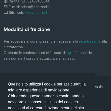
Partita IVA: 02459460644
E-mail: prism@prismsrl.it
Sito web:
www.prismsrl.it
Blocos
Modalità di fruizione
Ignorar Modalità di fruizione
Per accedere ai corsi presenti è necessaria la
registrazione
alla
piattaforma.
Ottenute le credenziali ed effettuato il
login
è possibile
selezionare il corso e autoiscriversi ad esso.
Questo sito utilizza i cookie per assicurarti la
©2019 Conform Scarl & Prism Consulting Srl - Tutti i diritti
migliore esperienza di navigazione.
riservati -
Privacy Policy -
Help
Chiudendo questo banner, o continuando a
navigare, acconsenti all'uso dei cookies
necessari al corretto funzionamento del sito