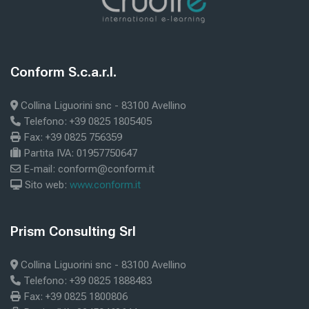
Blocos
Conform S.c.a.r.l.
Ignorar Conform S.c.a.r.l.
Collina Liguorini snc - 83100 Avellino
Telefono: +39 0825 1805405
Fax: +39 0825 756359
Partita IVA: 01957750647
E-mail: conform@conform.it
Sito web:
www.conform.it
Blocos
Prism Consulting Srl
Ignorar Prism Consulting Srl
Collina Liguorini snc - 83100 Avellino
Telefono: +39 0825 1888483
Fax: +39 0825 1800806